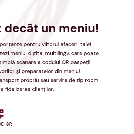
t decât un meniu!
portante pentru viitorul afacerii tale!
ezi meniul digital multilingv, care poate
o simplă scanare a codului QR oaspeții
orilor și preparatelor din meniu!
ransport propriu sau servire de tip room
 fidelizarea clienților.
OD QR