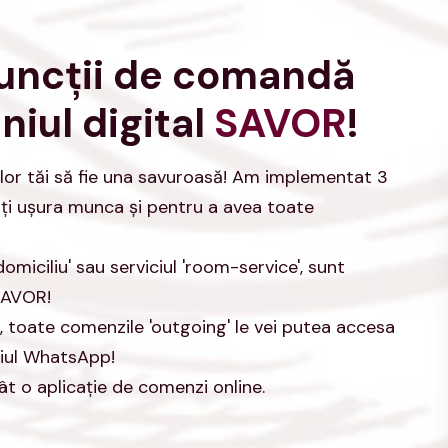
funcţii de comandă
iul digital
SAVOR
!
ilor tăi să fie una savuroasă! Am implementat 3
-ţi uşura munca şi pentru a avea toate
domiciliu' sau serviciul 'room-service', sunt
SAVOR!
, toate comenzile 'outgoing' le vei putea accesa
diul WhatsApp!
t o aplicaţie de comenzi online.