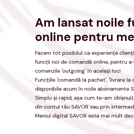
Am lansat noile 
online pentru men
Facem tot posibilul ca experienţa clienţ
funcţii noi de comandă online, pentru a
comenzile 'outgoing' în acelaşi loc!
Funcţiile 'comandă la pachet', 'livrare la 
disponibile acum în noile abonamente 
Simplu şi rapid, aşa cum te-am obişnuit
din contul tău SAVOR sau prin interme
Meniul digital SAVOR este mai mult decâ