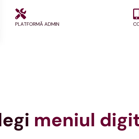
PLATFORMĂ ADMIN
CO
legi
meniul digi