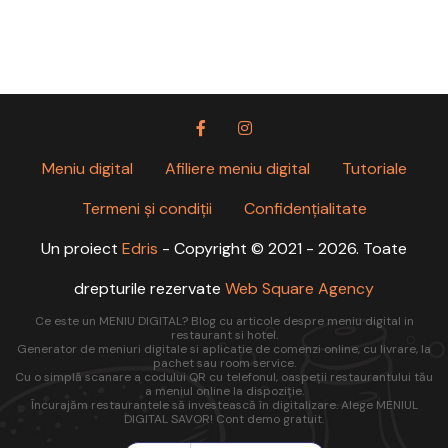
Meniu digital
Afiliere meniu digital
Tutoriale
Termeni și condiții
Confidențialitate
Un proiect
Edris
- Copyright © 2021 - 2026. Toate
drepturile rezervate
Web Square Agency
Ce este un MENIU DIGITAL? Blog cu articole despre meniu digital in
restaurant si hotel.
Generator de meniuri digitale si aplicatie de comenzi online, cu livrare, la
pachet sau room service.
Cu o simplă scanare a codului QR cu telefonul, oaspeții restaurantului tău
a meniul online la dispoziție.
Încurajăm restaurantele să investească în digitalizare. Alege MENIUL
DIGITAL SAVOR! Cont demo gratuit.