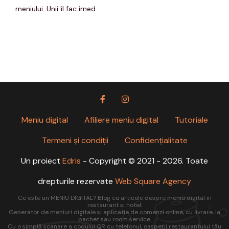
meniului. Unii îl fac imed...
Meniu digital
Afiliere meniu digital
Tutoriale
Termeni și condiții
Confidențialitate
Un proiect
Edris
- Copyright © 2021 - 2026. Toate
drepturile rezervate
Web Square Agency
Ce este un MENIU DIGITAL? Blog cu articole despre meniu digital in
restaurant si hotel.
Generator de meniuri digitale si aplicatie de comenzi online, cu livrare, la
pachet sau room service.
Cu o simplă scanare a codului QR cu telefonul, oaspeții restaurantului tău