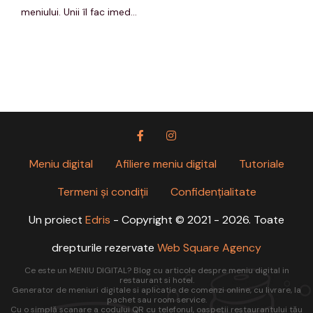
meniului. Unii îl fac imed...
Meniu digital
Afiliere meniu digital
Tutoriale
Termeni și condiții
Confidențialitate
Un proiect
Edris
- Copyright © 2021 - 2026. Toate
drepturile rezervate
Web Square Agency
Ce este un MENIU DIGITAL? Blog cu articole despre meniu digital in
restaurant si hotel.
Generator de meniuri digitale si aplicatie de comenzi online, cu livrare, la
pachet sau room service.
Cu o simplă scanare a codului QR cu telefonul, oaspeții restaurantului tău