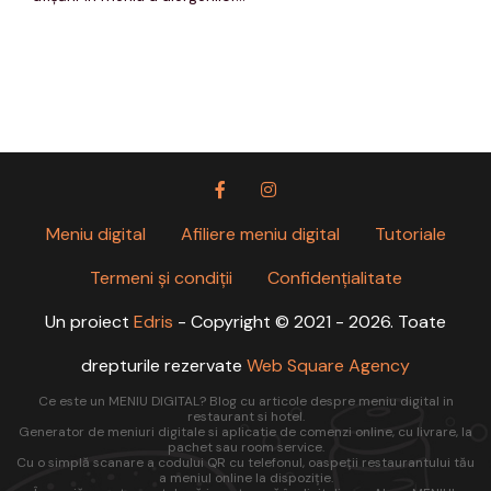
Meniu digital
Afiliere meniu digital
Tutoriale
Termeni și condiții
Confidențialitate
Un proiect
Edris
- Copyright © 2021 - 2026. Toate
drepturile rezervate
Web Square Agency
Ce este un MENIU DIGITAL? Blog cu articole despre meniu digital in
restaurant si hotel.
Generator de meniuri digitale si aplicatie de comenzi online, cu livrare, la
pachet sau room service.
Cu o simplă scanare a codului QR cu telefonul, oaspeții restaurantului tău
a meniul online la dispoziție.