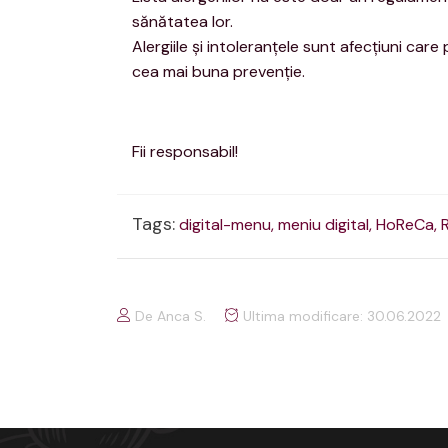
sănătatea lor.
Alergiile şi intoleranţele sunt afecţiuni ca
cea mai buna prevenţie.
Fii responsabil!
Tags:
digital-menu,
meniu digital,
HoReCa,
De Anca S.
Ultima modificare: 30.06.2022