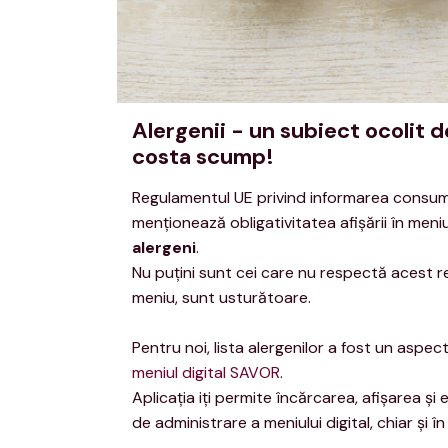
Alergenii - un subiect ocolit
costa scump!
Regulamentul UE privind informarea consuma
menţionează obligativitatea afişării în meni
alergeni
.
Nu puţini sunt cei care nu respectă acest re
meniu, sunt usturătoare.
Pentru noi, lista alergenilor a fost un asp
meniul digital SAVOR
.
Aplicaţia iţi permite încărcarea, afişarea şi 
de administrare a meniului digital, chiar şi în