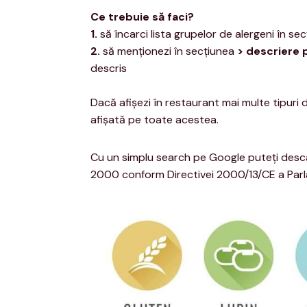
Ce trebuie să faci?
1.
să încarci lista grupelor de alergeni în se
2.
să menţionezi în secţiunea
> descriere 
descris
Dacă afişezi în restaurant mai multe tipuri de
afişată pe toate acestea.
Cu un simplu search pe Google puteţi descărc
2000 conform Directivei 2000/13/CE a Par