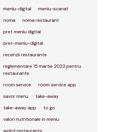
meniu-digital
meniu-scanat
noma
noma restaurant
pret meniu digital
pret-meniu-digital
recenzii restaurante
reglementare 15 martie 2023 pentru
restaurante
room service
room service app
savor menu
take-away
take-away app
to go
valori nutritionale in meniu
wolrd restaurants