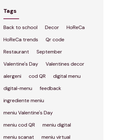
Tags
Back to school
Decor
HoReCa
HoReCa trends
Qr code
Restaurant
September
Valentine's Day
Valentines decor
alergeni
cod QR
digital menu
digital-menu
feedback
ingrediente meniu
meniu Valentine's Day
meniu cod QR
meniu digital
meniu scanat
meniu virtual