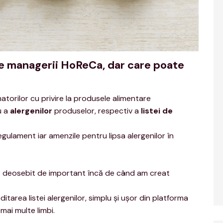
 de managerii HoReCa, dar care poate
torilor cu privire la produsele alimentare
u a
alergenilor
produselor, respectiv a
listei de
gulament iar amenzile pentru lipsa alergenilor în
ect deosebit de important încă de când am creat
editarea listei alergenilor, simplu şi uşor din platforma
 mai multe limbi.