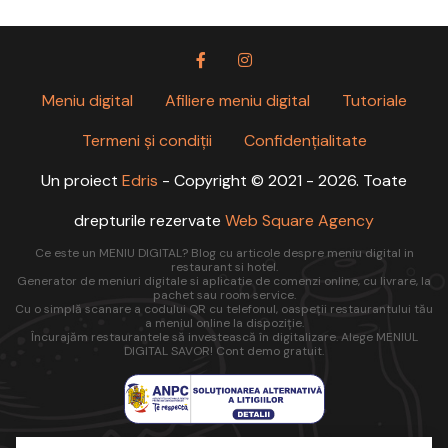
Meniu digital
Afiliere meniu digital
Tutoriale
Termeni și condiții
Confidențialitate
Un proiect
Edris
- Copyright © 2021 - 2026. Toate
drepturile rezervate
Web Square Agency
Ce este un MENIU DIGITAL? Blog cu articole despre meniu digital in
restaurant si hotel.
Generator de meniuri digitale si aplicatie de comenzi online, cu livrare, la
pachet sau room service.
Cu o simplă scanare a codului QR cu telefonul, oaspeții restaurantului tău
a meniul online la dispoziție.
Încurajăm restaurantele să investească în digitalizare. Alege MENIUL
DIGITAL SAVOR! Cont demo gratuit.